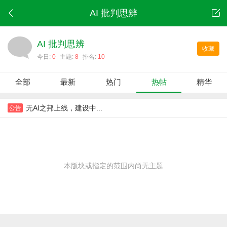
AI 批判思辨
AI 批判思辨
收藏
今日:
0
主题:
8
排名:
10
全部
最新
热门
热帖
精华
无AI之邦上线，建设中...
公告
本版块或指定的范围内尚无主题