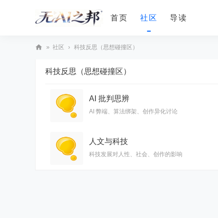
首页
社区
导读
»
社区
›
科技反思（思想碰撞区）
无
科技反思（思想碰撞区）
A
I
AI 批判思辨
之
AI 弊端、算法绑架、创作异化讨论
邦
人文与科技
科技发展对人性、社会、创作的影响